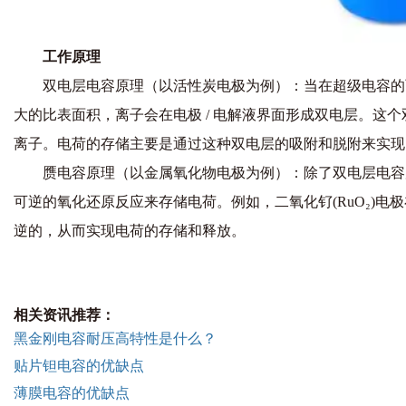
工作原理
双电层电容原理（以活性炭电极为例）：当在超级电容的
大的比表面积，离子会在电极 / 电解液界面形成双电层。
离子。电荷的存储主要是通过这种双电层的吸附和脱附来实现的
赝电容原理（以金属氧化物电极为例）：除了双电层电容
可逆的氧化还原反应来存储电荷。例如，二氧化钌(RuO₂)电极
逆的，从而实现电荷的存储和释放。
相关资讯推荐：
黑金刚电容耐压高特性是什么？
贴片钽电容的优缺点
薄膜电容的优缺点