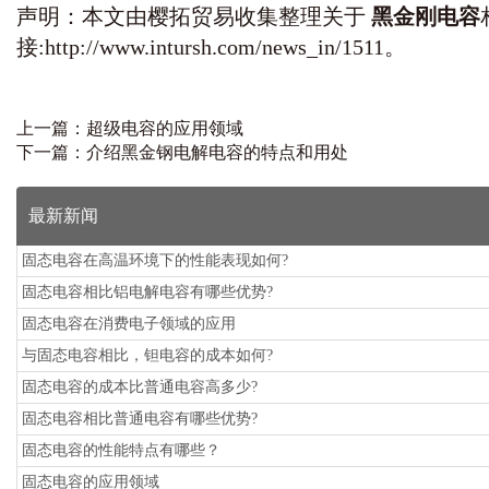
声明：本文由樱拓贸易收集整理关于
黑金刚电容
接:http://www.intursh.com/news_in/1511。
上一篇：
超级电容的应用领域
下一篇：
介绍黑金钢电解电容的特点和用处
最新新闻
固态电容在高温环境下的性能表现如何?
固态电容相比铝电解电容有哪些优势?
固态电容在消费电子领域的应用
与固态电容相比，钽电容的成本如何?
固态电容的成本比普通电容高多少?
固态电容相比普通电容有哪些优势?
固态电容的性能特点有哪些？
固态电容的应用领域