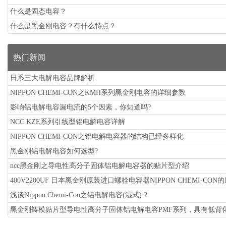
什么是固态电容？
什么是黑金刚电容？有什么特点？
热门新闻
日系三大电解电容品牌解析
NIPPON CHEMI-CON之KMH系列黑金刚电容的详细参数
影响铝电解电容漏电流的5个因素，你知道吗?
NCC KZE系列引线型铝电解电容详解
NIPPON CHEMI-CON之铝电解电容器的结构已经多样化
黑金刚铝电解电容如何选型?
ncc黑金刚之导电性高分子固体铝电解电容器的贴片型介绍
400V2200UF 日本黑金刚原装进口螺栓电容器NIPPON CHEMI-CON
浅谈Nippon Chemi-Con之铝电解电容(湿式)？
黑金刚铸模贴片型导电性高分子固体铝电解电容PMF系列，具有低背