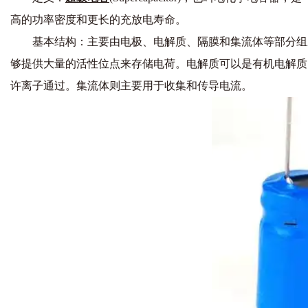
高的功率密度和更长的充放电寿命。
基本结构：主要由电极、电解质、隔膜和集流体等部分组
够提供大量的活性位点来存储电荷。电解质可以是有机电解质
许离子通过。集流体则主要用于收集和传导电流。