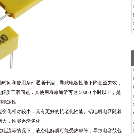
随时间和使用条件逐渐干涸，导致电容性能下降甚至失效，
态电解质干涸问题，其使用寿命通常可达 50000 小时以上，是
和稳定性。
能变化相对较小，具有更好的抗老化性能。铝电解电容随着
增大，性能逐渐劣化。
过电流等情况下，液态电解质可能受热膨胀，导致电容鼓包