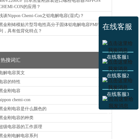
400V2200UF 日本黑金刚原装进口螺栓电容器NIPPON
CHEMI-CON的应用？
浅谈Nippon Chemi-Con之铝电解电容(湿式)？
黑金刚铸模贴片型导电性高分子固体铝电解电容PMF系
在线客服
列，具有低背化特点？
在线客服1
热搜词汇
电解电容英文
在线客服2
电容的特性
黑金刚电容
在线客服3
nippon chemi-con
黑金刚电容是什么颜色的
在线客服4
黑金刚电容的种类
超级电容器的工作原理
黑金刚电解电容系列