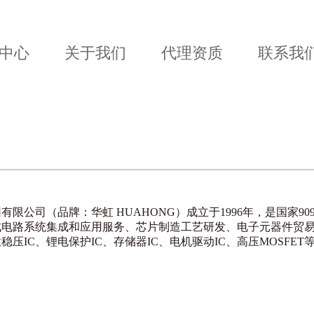
中心
关于我们
代理资质
联系我
团有限公司（品牌：华虹
HUAHONG
）成立于
1996
年，是国家
90
成电路系统集成和应用服务、芯片制造工艺研发、电子元器件贸
性稳压
IC
、锂电保护
IC
、存储器
IC
、电机驱动
IC
、高压
MOSFET