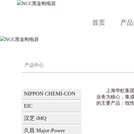
首页
产品
产品中心
上海华虹集
NIPPON CHEMI-CON
业务为核心，集
的主要产品：线
EIC
汉芝 iMQ
久昌 Major-Power